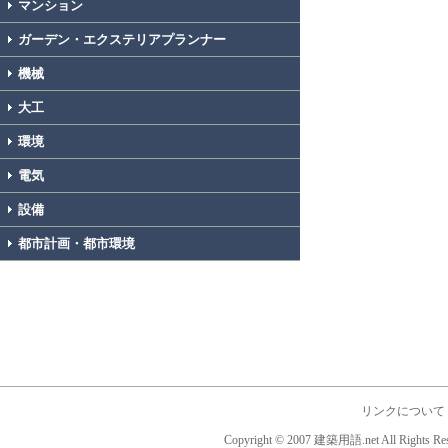
マンション
ガーデン・エクステリアプランナー
機械
大工
環境
電気
設備
都市計画・都市環境
リンクについて
Copyright © 2007 建築用語.net All Rights Res