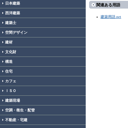
日本建築
関連ある用語
西洋建築
建築用語.net
建築士
空間デザイン
建材
文化財
構造
住宅
カフェ
ＩＳＯ
建築現場
空調・衛生・配管
不動産・宅建