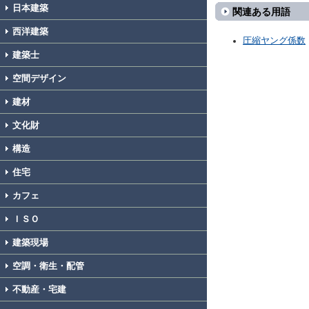
日本建築
関連ある用語
西洋建築
圧縮ヤング係数
建築士
空間デザイン
建材
文化財
構造
住宅
カフェ
ＩＳＯ
建築現場
空調・衛生・配管
不動産・宅建