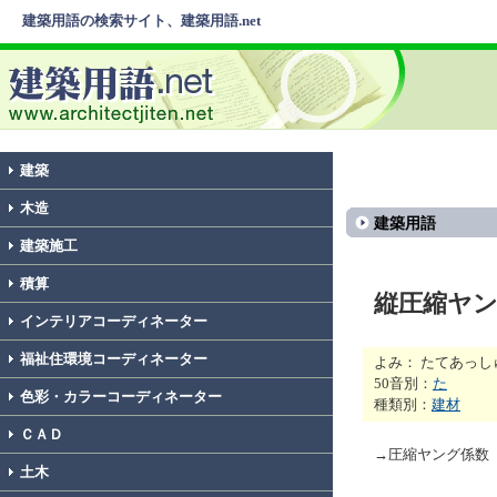
建築用語の検索サイト、建築用語.net
建築
木造
建築用語
建築施工
積算
縦圧縮ヤ
インテリアコーディネーター
福祉住環境コーディネーター
よみ： たてあっ
50音別：
た
色彩・カラーコーディネーター
種類別：
建材
ＣＡＤ
→圧縮ヤング係数
土木