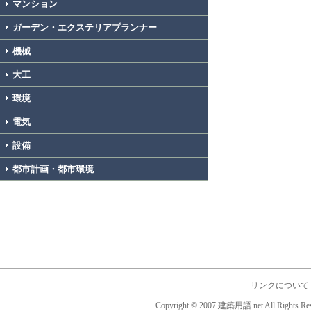
マンション
ガーデン・エクステリアプランナー
機械
大工
環境
電気
設備
都市計画・都市環境
リンクについて
Copyright © 2007 建築用語.net All Rights Res