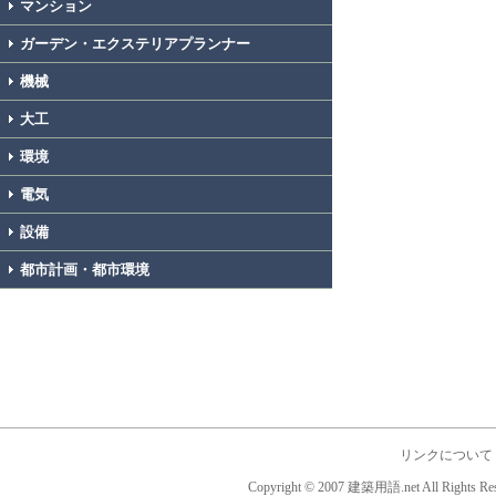
マンション
ガーデン・エクステリアプランナー
機械
大工
環境
電気
設備
都市計画・都市環境
リンクについて
Copyright © 2007 建築用語.net All Rights Res