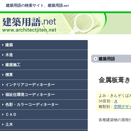
建築用語の検索サイト、建築用語.net
建築
木造
建築用語
建築施工
積算
金属板葺き
インテリアコーディネーター
福祉住環境コーディネーター
よみ：きんぞくば
50音別：
き
色彩・カラーコーディネーター
種類別：
空間デザ
ＣＡＤ
各種建築物の屋根
土木