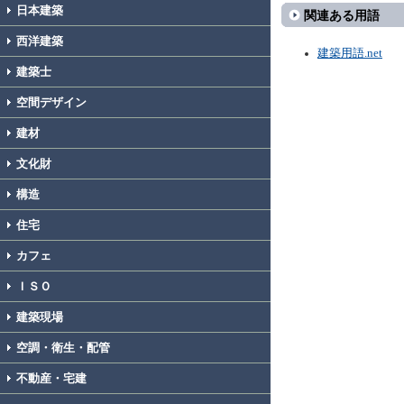
日本建築
関連ある用語
西洋建築
建築用語.net
建築士
空間デザイン
建材
文化財
構造
住宅
カフェ
ＩＳＯ
建築現場
空調・衛生・配管
不動産・宅建