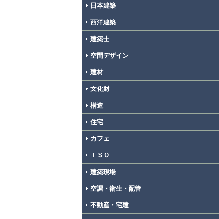
日本建築
西洋建築
建築士
空間デザイン
建材
文化財
構造
住宅
カフェ
ＩＳＯ
建築現場
空調・衛生・配管
不動産・宅建