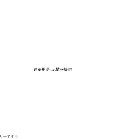
建築用語.net情報提供
リーです※