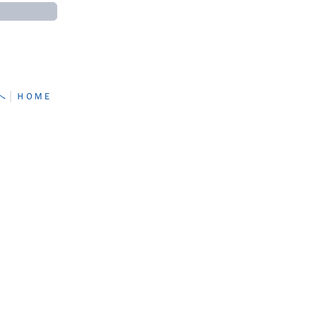
へ
│
ＨＯＭＥ