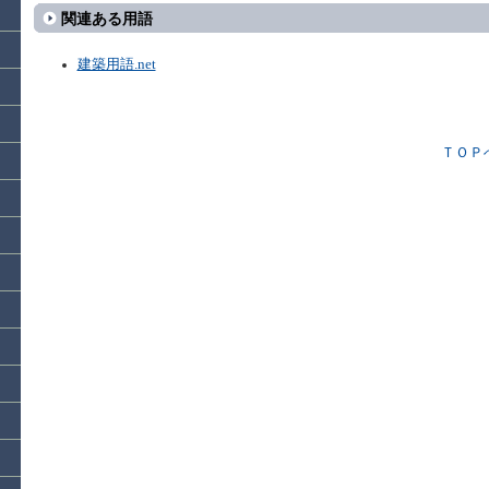
関連ある用語
建築用語.net
ＴＯＰ