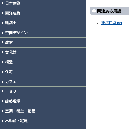
日本建築
関連ある用語
西洋建築
建築士
建築用語.net
空間デザイン
建材
文化財
構造
住宅
カフェ
ＩＳＯ
建築現場
空調・衛生・配管
不動産・宅建