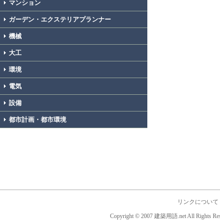
マンション
ガーデン・エクステリアプランナー
機械
大工
環境
電気
設備
都市計画・都市環境
リンクについて
Copyright © 2007 建築用語.net All Rights Res