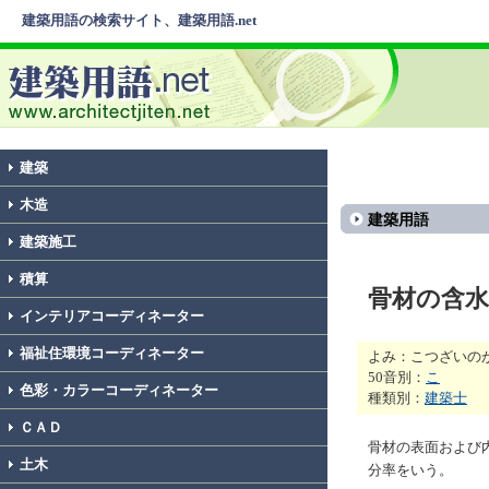
建築用語の検索サイト、建築用語.net
建築
木造
建築用語
建築施工
積算
骨材の含水
インテリアコーディネーター
福祉住環境コーディネーター
よみ：こつざいの
50音別：
こ
色彩・カラーコーディネーター
種類別：
建築士
ＣＡＤ
骨材の表面および
土木
分率をいう。