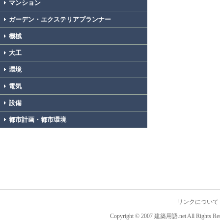
マンション
ガーデン・エクステリアプランナー
機械
大工
環境
電気
設備
都市計画・都市環境
リンクについて
Copyright © 2007 建築用語.net All Rights Res