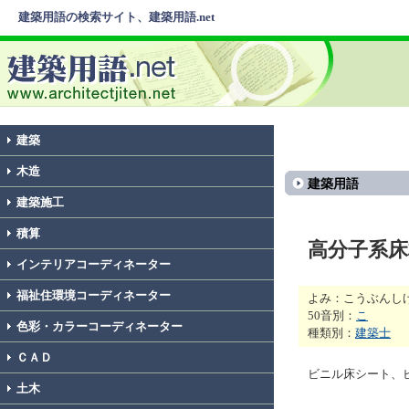
建築用語の検索サイト、建築用語.net
建築
木造
建築用語
建築施工
積算
高分子系床
インテリアコーディネーター
福祉住環境コーディネーター
よみ：こうぶんし
50音別：
こ
色彩・カラーコーディネーター
種類別：
建築士
ＣＡＤ
ビニル床シート、
土木