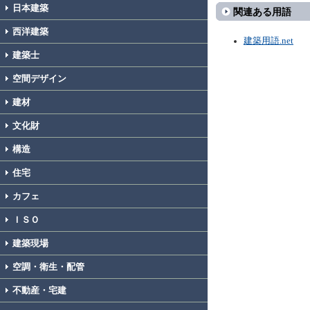
日本建築
関連ある用語
西洋建築
建築用語.net
建築士
空間デザイン
建材
文化財
構造
住宅
カフェ
ＩＳＯ
建築現場
空調・衛生・配管
不動産・宅建