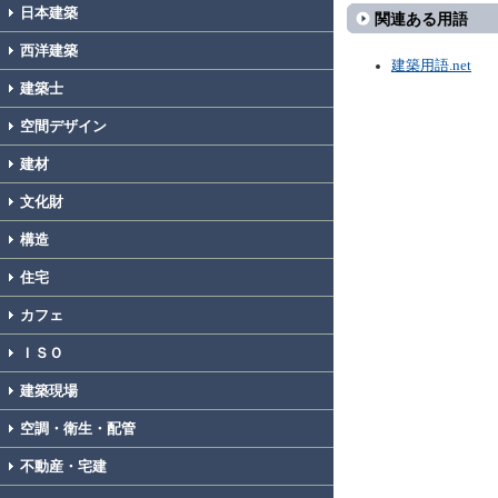
日本建築
関連ある用語
西洋建築
建築用語.net
建築士
空間デザイン
建材
文化財
構造
住宅
カフェ
ＩＳＯ
建築現場
空調・衛生・配管
不動産・宅建