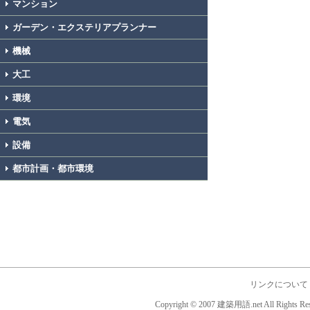
マンション
ガーデン・エクステリアプランナー
機械
大工
環境
電気
設備
都市計画・都市環境
リンクについて
Copyright © 2007 建築用語.net All Rights Res