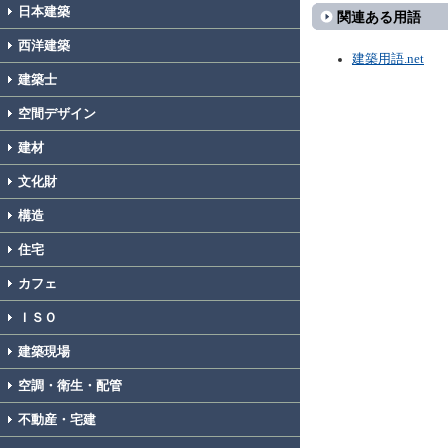
日本建築
関連ある用語
西洋建築
建築用語.net
建築士
空間デザイン
建材
文化財
構造
住宅
カフェ
ＩＳＯ
建築現場
空調・衛生・配管
不動産・宅建