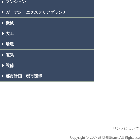
マンション
ガーデン・エクステリアプランナー
機械
大工
環境
電気
設備
都市計画・都市環境
リンクについて
Copyright © 2007 建築用語.net All Rights Res