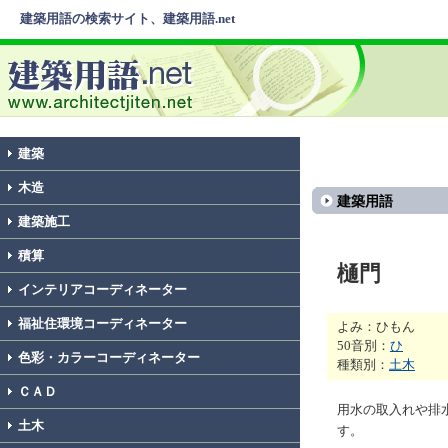
建築用語の検索サイト、建築用語.net
建築
木造
建築用語
建築施工
積算
樋門
インテリアコーディネーター
福祉住環境コーディネーター
よみ：ひもん
50音別：
ひ
色彩・カラーコーディネーター
種類別：
土木
ＣＡＤ
用水の取入れや排
土木
す。