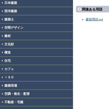
日本建築
関連ある用語
西洋建築
建築士
建築用語.net
空間デザイン
建材
文化財
構造
住宅
カフェ
ＩＳＯ
建築現場
空調・衛生・配管
不動産・宅建