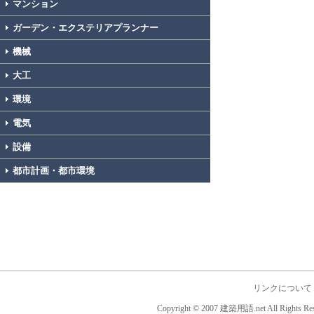
マンション
ガーデン・エクステリアプランナー
機械
大工
環境
電気
設備
都市計画・都市環境
リンクについて
Copyright © 2007 建築用語.net All Rights Res