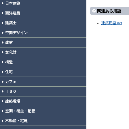
日本建築
関連ある用語
西洋建築
建築士
建築用語.net
空間デザイン
建材
文化財
構造
住宅
カフェ
ＩＳＯ
建築現場
空調・衛生・配管
不動産・宅建