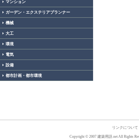
マンション
ガーデン・エクステリアプランナー
機械
大工
環境
電気
設備
都市計画・都市環境
リンクについて
Copyright © 2007 建築用語.net All Rights Res