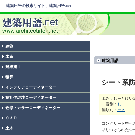
建築用語の検索サイト、建築用語.net
建築
木造
建築用語
建築施工
積算
シート系
インテリアコーディネーター
福祉住環境コーディネーター
よみ：しーとけい
50音別：
し
色彩・カラーコーディネーター
種類別：
土木
ＣＡＤ
コンクリート中へ
土木
貼りつけられたシ