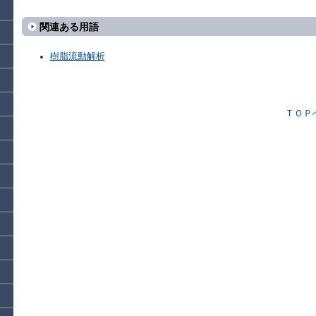
関連ある用語
樹脂流動解析
ＴＯＰ