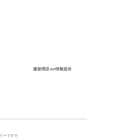
建築用語.net情報提供
リーです※