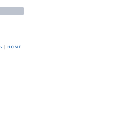
へ
│
ＨＯＭＥ