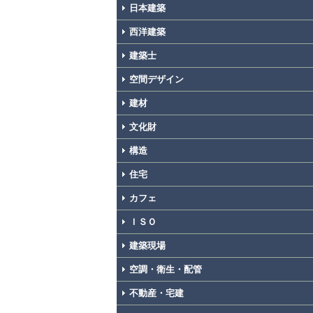
日本建築
西洋建築
建築士
空間デザイン
建材
文化財
構造
住宅
カフェ
ＩＳＯ
建築現場
空調・衛生・配管
不動産・宅建