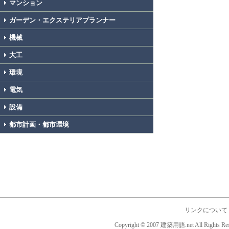
マンション
ガーデン・エクステリアプランナー
機械
大工
環境
電気
設備
都市計画・都市環境
リンクについて
Copyright © 2007 建築用語.net All Rights Res