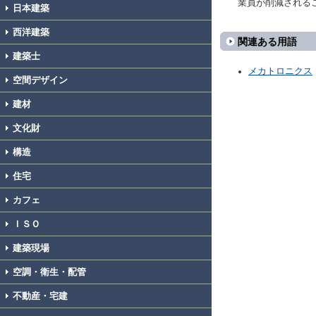
業員が削減される
日本建築
西洋建築
関連ある用語
建築士
メカトロニクス
空間デザイン
建材
文化財
構造
住宅
カフェ
ＩＳＯ
建築現場
空調・衛生・配管
不動産・宅建