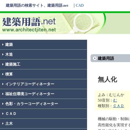
建築用語の検索サイト、建築用語.net
CAD
建築
木造
建築用語
建築施工
積算
無人化
インテリアコーディネーター
福祉住環境コーディネーター
よみ：むじんか
50音別：
む
色彩・カラーコーディネーター
種類別：
ＣＡＤ
ＣＡＤ
機械の駆動・制御
土木
高性能化を実現す