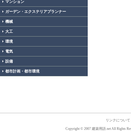
マンション
ガーデン・エクステリアプランナー
機械
大工
環境
電気
設備
都市計画・都市環境
リンクについて
Copyright © 2007 建築用語.net All Rights Res