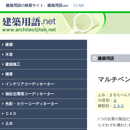
建築用語の検索サイト、建築用語.net
CAD
建築
木造
建築用語
建築施工
積算
マルチベ
インテリアコーディネーター
福祉住環境コーディネーター
よみ：まるちべん
50音別：
ま
色彩・カラーコーディネーター
種類別：
ＣＡＤ
ＣＡＤ
1つの企業の製品
土木
らそれぞれ優れた