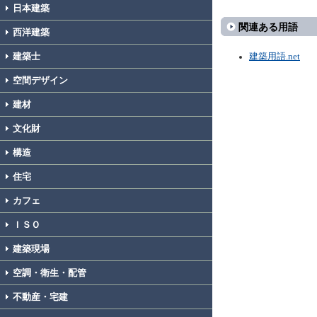
日本建築
関連ある用語
西洋建築
建築士
建築用語.net
空間デザイン
建材
文化財
構造
住宅
カフェ
ＩＳＯ
建築現場
空調・衛生・配管
不動産・宅建