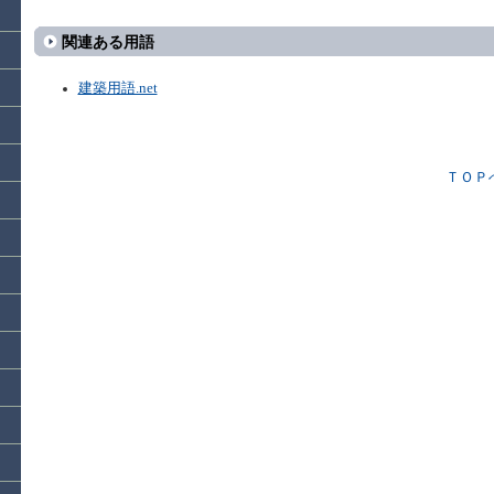
関連ある用語
建築用語.net
ＴＯＰ