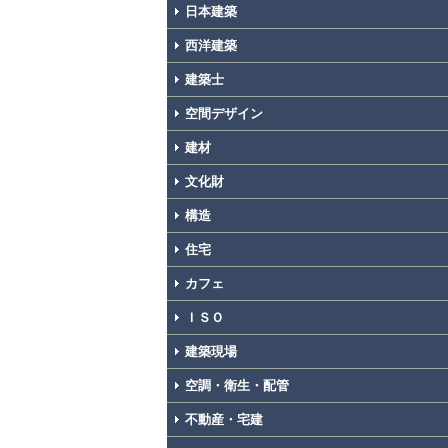
日本建築
西洋建築
建築士
空間デザイン
建材
文化財
構造
住宅
カフェ
ＩＳＯ
建築現場
空調・衛生・配管
不動産・宅建