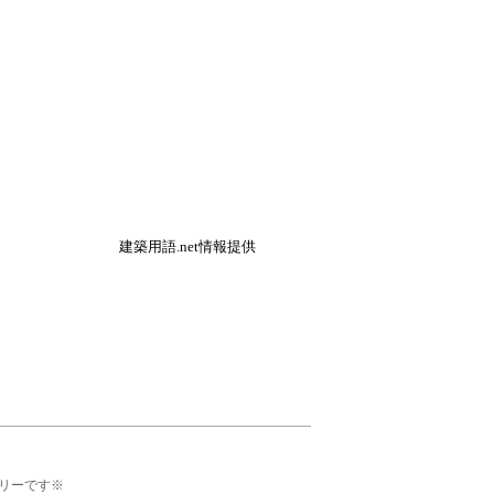
建築用語.net情報提供
リーです※