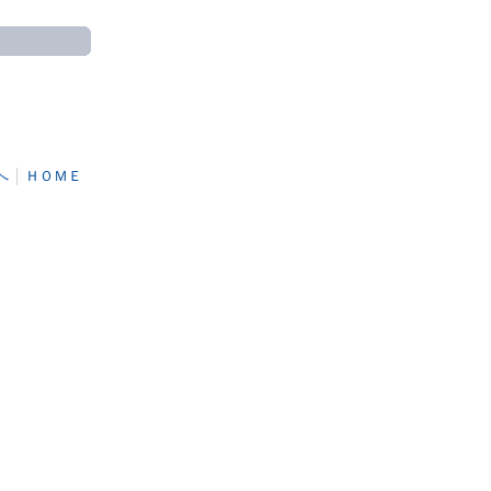
へ
│
ＨＯＭＥ