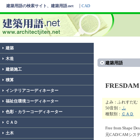
建築用語の検索サイト、建築用語.net
CAD
建築
木造
建築用語
建築施工
積算
FRESDAM
インテリアコーディネーター
福祉住環境コーディネーター
よみ：ふれすだむ
50音別：
ふ
色彩・カラーコーディネーター
種類別：
ＣＡＤ
ＣＡＤ
Free from Shap
土木
元CAD/CAMシ