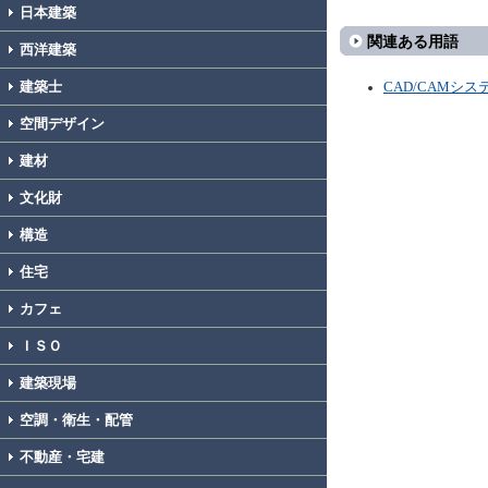
日本建築
関連ある用語
西洋建築
建築士
CAD/CAMシス
空間デザイン
建材
文化財
構造
住宅
カフェ
ＩＳＯ
建築現場
空調・衛生・配管
不動産・宅建