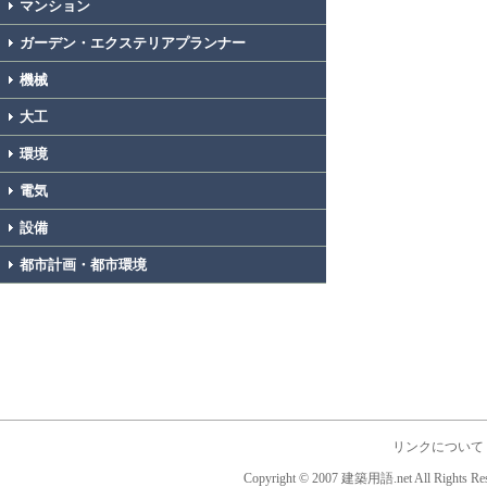
マンション
ガーデン・エクステリアプランナー
機械
大工
環境
電気
設備
都市計画・都市環境
リンクについて
Copyright © 2007 建築用語.net All Rights Res