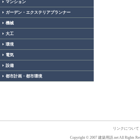
マンション
ガーデン・エクステリアプランナー
機械
大工
環境
電気
設備
都市計画・都市環境
リンクについて
Copyright © 2007 建築用語.net All Rights Res