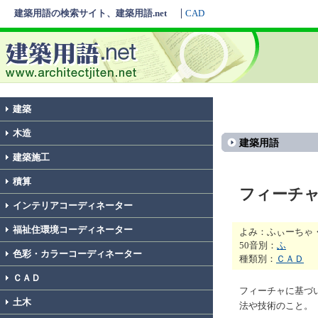
建築用語の検索サイト、建築用語.net
CAD
建築
木造
建築用語
建築施工
積算
フィーチ
インテリアコーディネーター
福祉住環境コーディネーター
よみ：ふぃーちゃ
50音別：
ふ
色彩・カラーコーディネーター
種類別：
ＣＡＤ
ＣＡＤ
フィーチャに基づ
土木
法や技術のこと。