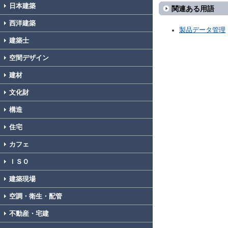
日本建築
関連ある用語
西洋建築
製品データ管理
建築士
空間デザイン
建材
文化財
構造
住宅
カフェ
ＩＳＯ
建築現場
空調・衛生・配管
不動産・宅建