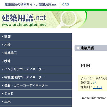
建築用語の検索サイト、建築用語.net
CAD
建築
木造
建築用語
建築施工
積算
PIM
インテリアコーディネーター
福祉住環境コーディネーター
よみ：ぴーあいえ
50音別：
ひ
色彩・カラーコーディネーター
種類別：
ＣＡＤ
ＣＡＤ
Product Inform
土木