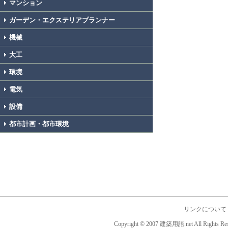
マンション
ガーデン・エクステリアプランナー
機械
大工
環境
電気
設備
都市計画・都市環境
リンクについて
Copyright © 2007 建築用語.net All Rights Res