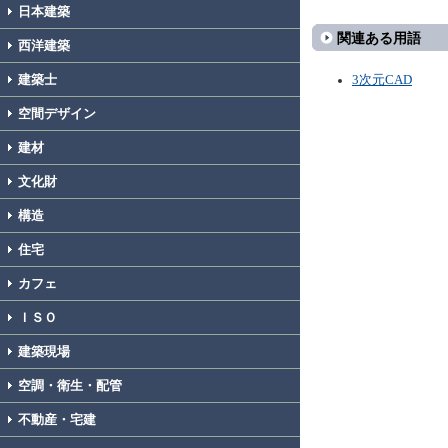
日本建築
関連ある用語
西洋建築
建築士
3次元CAD
空間デザイン
建材
文化財
構造
住宅
カフェ
ＩＳＯ
建築現場
空調・衛生・配管
不動産・宅建