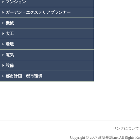
マンション
ガーデン・エクステリアプランナー
機械
大工
環境
電気
設備
都市計画・都市環境
リンクについて
Copyright © 2007 建築用語.net All Rights Res