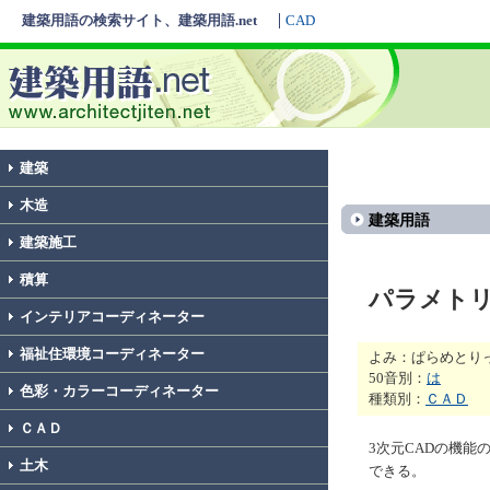
建築用語の検索サイト、建築用語.net
CAD
建築
木造
建築用語
建築施工
積算
パラメト
インテリアコーディネーター
福祉住環境コーディネーター
よみ：ぱらめとり
50音別：
は
色彩・カラーコーディネーター
種類別：
ＣＡＤ
ＣＡＤ
3次元CADの機能
土木
できる。