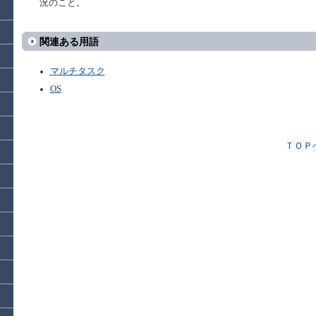
況のこと。
関連ある用語
マルチタスク
OS
ＴＯＰ