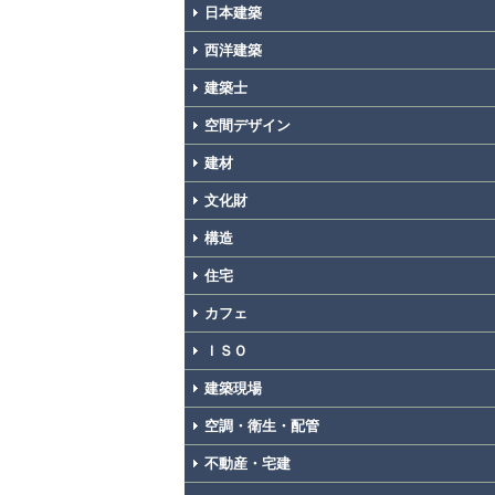
日本建築
西洋建築
建築士
空間デザイン
建材
文化財
構造
住宅
カフェ
ＩＳＯ
建築現場
空調・衛生・配管
不動産・宅建