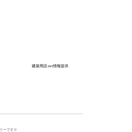
建築用語.net情報提供
リーです※