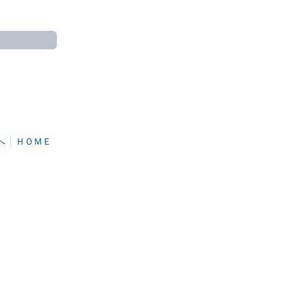
へ
│
ＨＯＭＥ