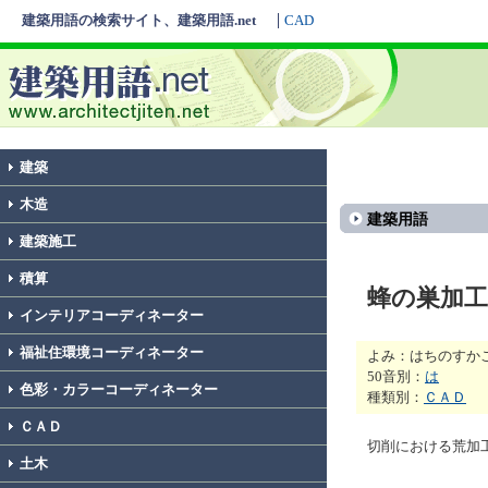
建築用語の検索サイト、建築用語.net
CAD
建築
木造
建築用語
建築施工
積算
蜂の巣加工
インテリアコーディネーター
福祉住環境コーディネーター
よみ：はちのすか
50音別：
は
色彩・カラーコーディネーター
種類別：
ＣＡＤ
ＣＡＤ
切削における荒加
土木