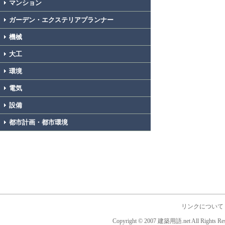
マンション
ガーデン・エクステリアプランナー
機械
大工
環境
電気
設備
都市計画・都市環境
リンクについて
Copyright © 2007 建築用語.net All Rights Res