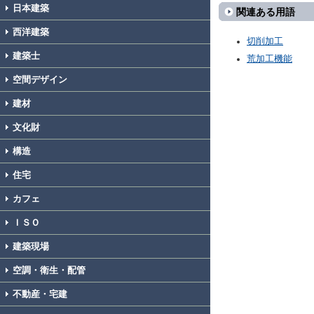
日本建築
関連ある用語
西洋建築
切削加工
建築士
荒加工機能
空間デザイン
建材
文化財
構造
住宅
カフェ
ＩＳＯ
建築現場
空調・衛生・配管
不動産・宅建