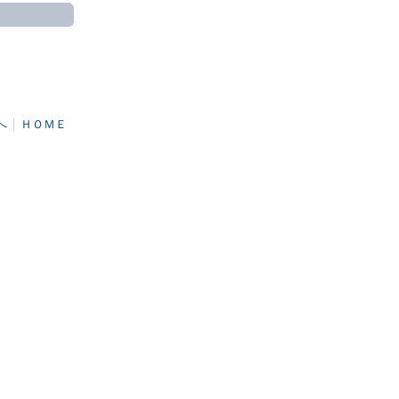
へ
│
ＨＯＭＥ