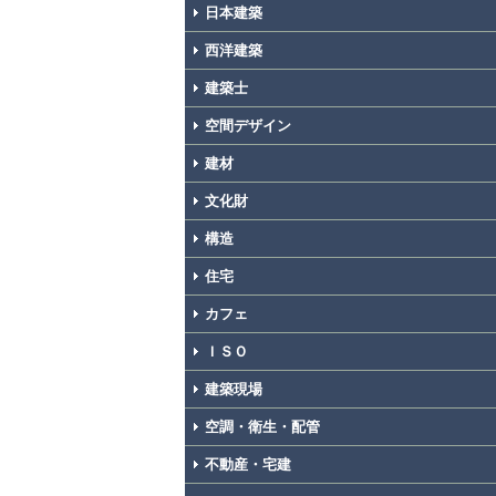
日本建築
西洋建築
建築士
空間デザイン
建材
文化財
構造
住宅
カフェ
ＩＳＯ
建築現場
空調・衛生・配管
不動産・宅建