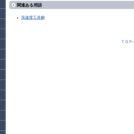
関連ある用語
高速度工具鋼
ＴＯＰ