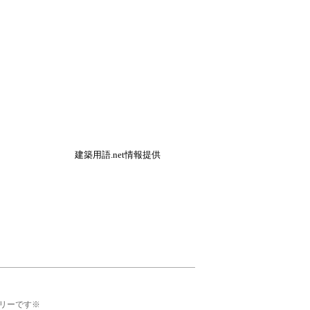
建築用語.net情報提供
リーです※