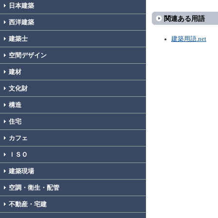
日本建築
関連ある用語
西洋建築
建築士
建築用語.net
空間デザイン
建材
文化財
構造
住宅
カフェ
ＩＳＯ
建築現場
空調・衛生・配管
不動産・宅建