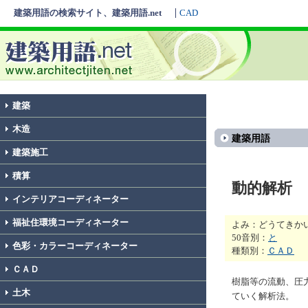
建築用語の検索サイト、建築用語.net
CAD
建築
木造
建築用語
建築施工
積算
動的解析
インテリアコーディネーター
福祉住環境コーディネーター
よみ：どうてきか
50音別：
と
色彩・カラーコーディネーター
種類別：
ＣＡＤ
ＣＡＤ
樹脂等の流動、圧
土木
ていく解析法。