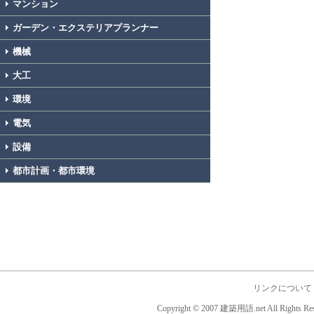
マンション
ガーデン・エクステリアプランナー
機械
大工
環境
電気
設備
都市計画・都市環境
リンクについて
Copyright © 2007 建築用語.net All Rights Res