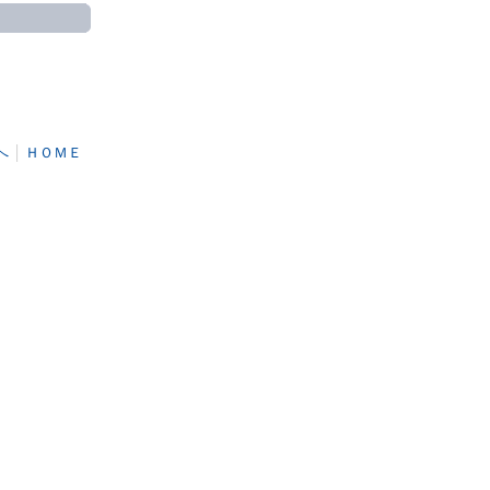
へ
│
ＨＯＭＥ