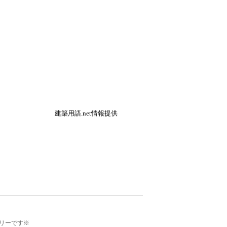
建築用語.net情報提供
リーです※