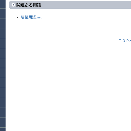
関連ある用語
建築用語.net
ＴＯＰ