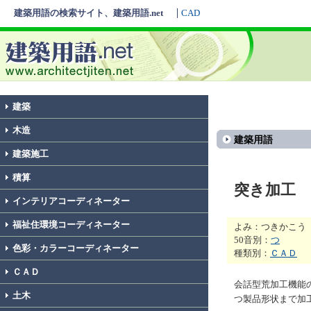
建築用語の検索サイト、建築用語.net
CAD
建築
木造
建築用語
建築施工
積算
突き加工
インテリアコーディネーター
福祉住環境コーディネーター
よみ：つきかこう
50音別：
つ
色彩・カラーコーディネーター
種類別：
ＣＡＤ
ＣＡＤ
会話型荒加工機能
土木
つ製品形状まで加