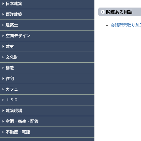
日本建築
関連ある用語
西洋建築
建築士
会話型荒取り加
空間デザイン
建材
文化財
構造
住宅
カフェ
ＩＳＯ
建築現場
空調・衛生・配管
不動産・宅建