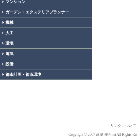
マンション
ガーデン・エクステリアプランナー
機械
大工
環境
電気
設備
都市計画・都市環境
リンクについて
Copyright © 2007 建築用語.net All Rights Res