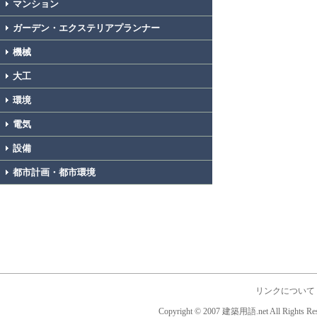
マンション
ガーデン・エクステリアプランナー
機械
大工
環境
電気
設備
都市計画・都市環境
リンクについて
Copyright © 2007 建築用語.net All Rights Res