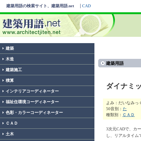
建築用語の検索サイト、建築用語.net
CAD
建築
木造
建築用語
建築施工
積算
ダイナミ
インテリアコーディネーター
福祉住環境コーディネーター
よみ：だいなみっ
50音別：
た
色彩・カラーコーディネーター
種類別：
ＣＡＤ
ＣＡＤ
3次元CADで、
土木
し、リアルタイム