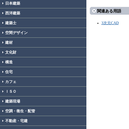
日本建築
関連ある用語
西洋建築
建築士
3次元CAD
空間デザイン
建材
文化財
構造
住宅
カフェ
ＩＳＯ
建築現場
空調・衛生・配管
不動産・宅建