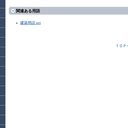
関連ある用語
建築用語.net
ＴＯＰ