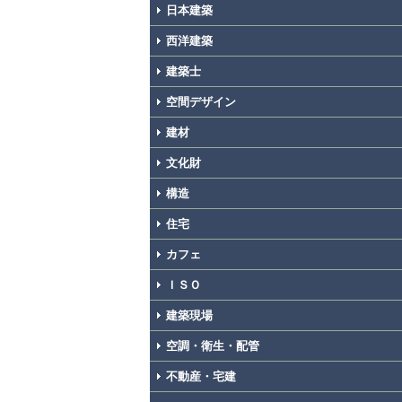
日本建築
西洋建築
建築士
空間デザイン
建材
文化財
構造
住宅
カフェ
ＩＳＯ
建築現場
空調・衛生・配管
不動産・宅建