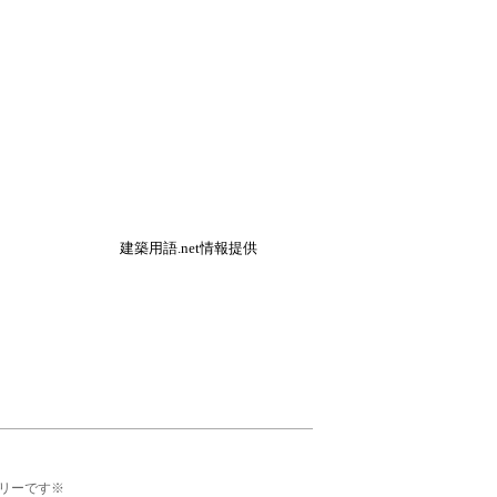
建築用語.net情報提供
リーです※