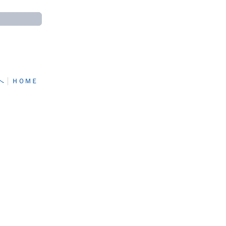
へ
│
ＨＯＭＥ