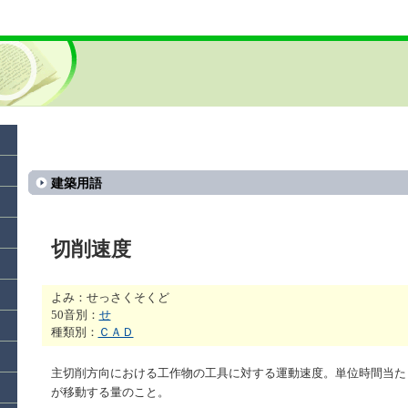
建築用語
切削速度
よみ：せっさくそくど
50音別：
せ
種類別：
ＣＡＤ
主切削方向における工作物の工具に対する運動速度。単位時間当た
が移動する量のこと。