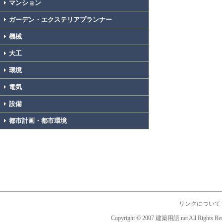
マンション
ガーデン・エクステリアプランナー
機械
大工
環境
電気
設備
都市計画・都市環境
リンクについて
Copyright © 2007 建築用語.net All Rights Res