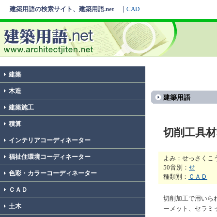
建築用語の検索サイト、建築用語.net
CAD
建築
木造
建築用語
建築施工
積算
切削工具材
インテリアコーディネーター
福祉住環境コーディネーター
よみ：せっさくこ
50音別：
せ
色彩・カラーコーディネーター
種類別：
ＣＡＤ
ＣＡＤ
切削加工で用いら
土木
ーメット、セラミ