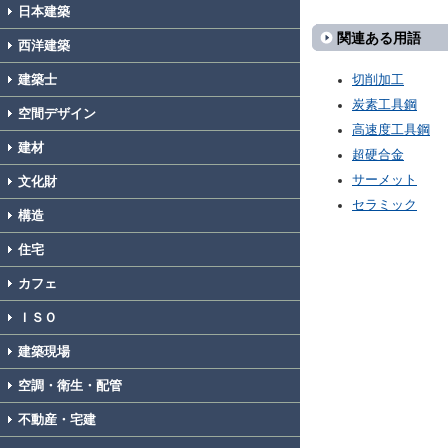
日本建築
関連ある用語
西洋建築
建築士
切削加工
炭素工具鋼
空間デザイン
高速度工具鋼
建材
超硬合金
サーメット
文化財
セラミック
構造
住宅
カフェ
ＩＳＯ
建築現場
空調・衛生・配管
不動産・宅建