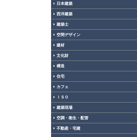
日本建築
西洋建築
建築士
空間デザイン
建材
文化財
構造
住宅
カフェ
ＩＳＯ
建築現場
空調・衛生・配管
不動産・宅建