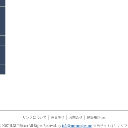
リンクについて
│
免責事項
│
お問合せ
│
建築用語.net
© 2007 建築用語.net All Rights Reserved. by
info@architectjiten.net
※当サイトはリンクフ