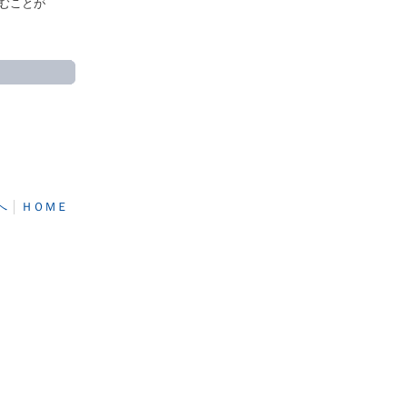
むことが
へ
│
ＨＯＭＥ