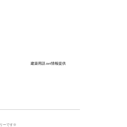
建築用語.net情報提供
リーです※