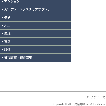
マンション
ガーデン・エクステリアプランナー
機械
大工
環境
電気
設備
都市計画・都市環境
リンクについて
Copyright © 2007 建築用語.net All Rights Res