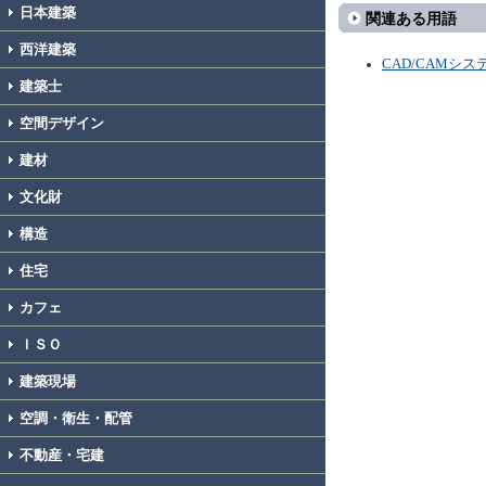
日本建築
関連ある用語
西洋建築
CAD/CAMシス
建築士
空間デザイン
建材
文化財
構造
住宅
カフェ
ＩＳＯ
建築現場
空調・衛生・配管
不動産・宅建