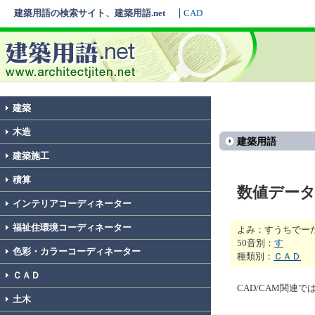
建築用語の検索サイト、建築用語.net
CAD
建築
木造
建築用語
建築施工
積算
数値デー
インテリアコーディネーター
福祉住環境コーディネーター
よみ：すうちでー
50音別：
す
色彩・カラーコーディネーター
種類別：
ＣＡＤ
ＣＡＤ
CAD/CAM関連
土木