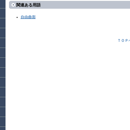
関連ある用語
自由曲面
ＴＯＰ