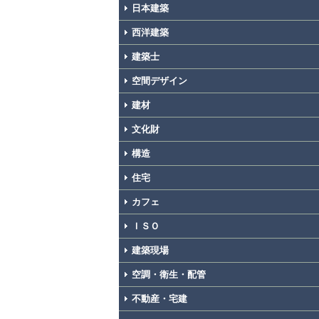
日本建築
西洋建築
建築士
空間デザイン
建材
文化財
構造
住宅
カフェ
ＩＳＯ
建築現場
空調・衛生・配管
不動産・宅建