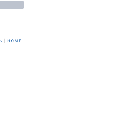
へ
│
ＨＯＭＥ