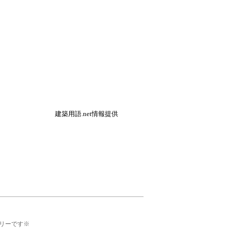
建築用語.net情報提供
リーです※