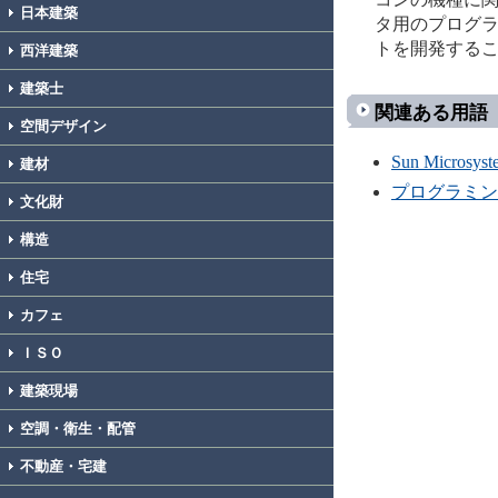
日本建築
タ用のプログ
トを開発する
西洋建築
建築士
関連ある用語
空間デザイン
Sun Microsys
建材
プログラミン
文化財
構造
住宅
カフェ
ＩＳＯ
建築現場
空調・衛生・配管
不動産・宅建