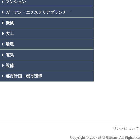
マンション
ガーデン・エクステリアプランナー
機械
大工
環境
電気
設備
都市計画・都市環境
リンクについて
Copyright © 2007 建築用語.net All Rights Res