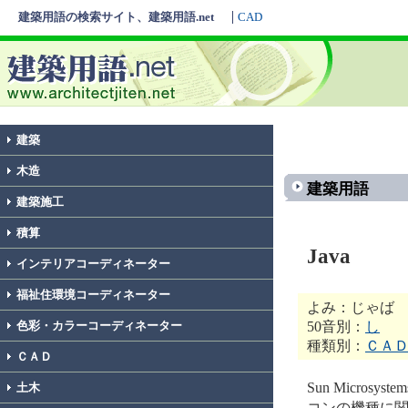
建築用語の検索サイト、建築用語.net
CAD
建築
木造
建築用語
建築施工
積算
Java
インテリアコーディネーター
福祉住環境コーディネーター
よみ：じゃば
50音別：
し
色彩・カラーコーディネーター
種類別：
ＣＡ
ＣＡＤ
Sun Micro
土木
コンの機種に