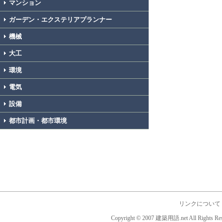
マンション
ガーデン・エクステリアプランナー
機械
大工
環境
電気
設備
都市計画・都市環境
リンクについて
Copyright © 2007 建築用語.net All Rights Res