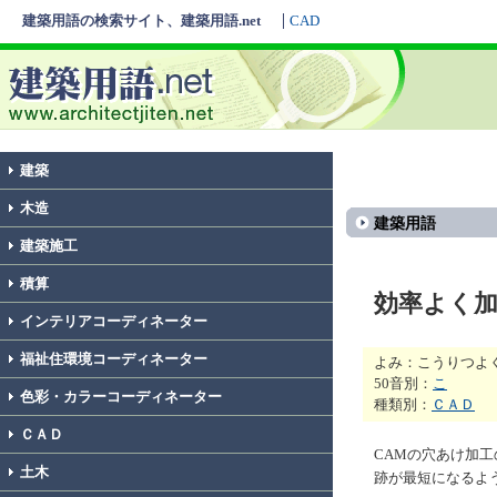
建築用語の検索サイト、建築用語.net
CAD
建築
木造
建築用語
建築施工
積算
効率よく
インテリアコーディネーター
福祉住環境コーディネーター
よみ：こうりつよ
50音別：
こ
色彩・カラーコーディネーター
種類別：
ＣＡＤ
ＣＡＤ
CAMの穴あけ加
土木
跡が最短になるよ