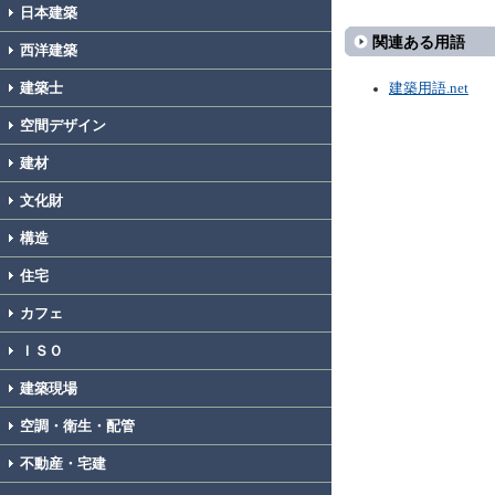
日本建築
関連ある用語
西洋建築
建築士
建築用語.net
空間デザイン
建材
文化財
構造
住宅
カフェ
ＩＳＯ
建築現場
空調・衛生・配管
不動産・宅建