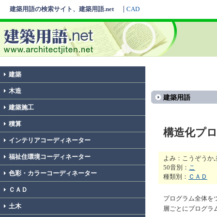
建築用語の検索サイト、建築用語.net
CAD
建築
木造
建築用語
建築施工
積算
構造化プ
インテリアコーディネーター
福祉住環境コーディネーター
よみ：こうぞうか
50音別：
こ
色彩・カラーコーディネーター
種類別：
ＣＡＤ
ＣＡＤ
プログラム全体を
土木
層ごとにプログラ