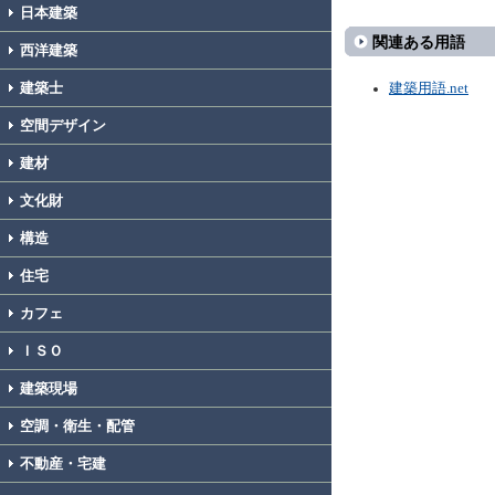
日本建築
関連ある用語
西洋建築
建築士
建築用語.net
空間デザイン
建材
文化財
構造
住宅
カフェ
ＩＳＯ
建築現場
空調・衛生・配管
不動産・宅建