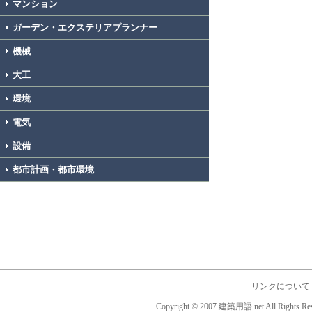
マンション
ガーデン・エクステリアプランナー
機械
大工
環境
電気
設備
都市計画・都市環境
リンクについて
Copyright © 2007 建築用語.net All Rights Res