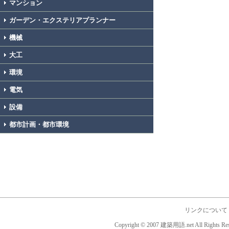
マンション
ガーデン・エクステリアプランナー
機械
大工
環境
電気
設備
都市計画・都市環境
リンクについて
Copyright © 2007 建築用語.net All Rights Res