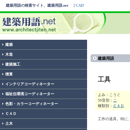
建築用語の検索サイト、建築用語.net
CAD
建築
木造
建築用語
建築施工
積算
工具
インテリアコーディネーター
福祉住環境コーディネーター
よみ：こうぐ
50音別：
こ
色彩・カラーコーディネーター
種類別：
ＣＡＤ
ＣＡＤ
工作の道具。特に
土木