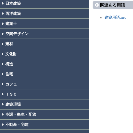
日本建築
関連ある用語
西洋建築
建築用語.net
建築士
空間デザイン
建材
文化財
構造
住宅
カフェ
ＩＳＯ
建築現場
空調・衛生・配管
不動産・宅建