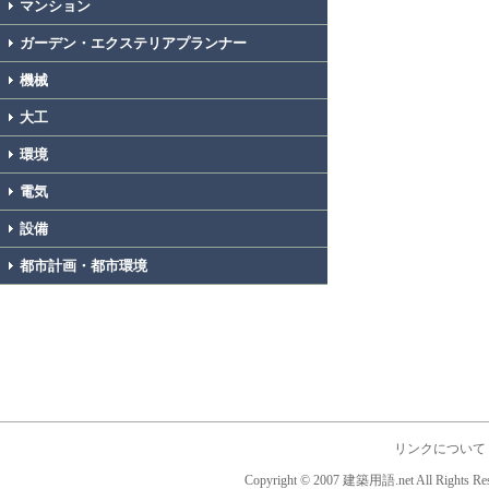
マンション
ガーデン・エクステリアプランナー
機械
大工
環境
電気
設備
都市計画・都市環境
リンクについて
Copyright © 2007 建築用語.net All Rights Res