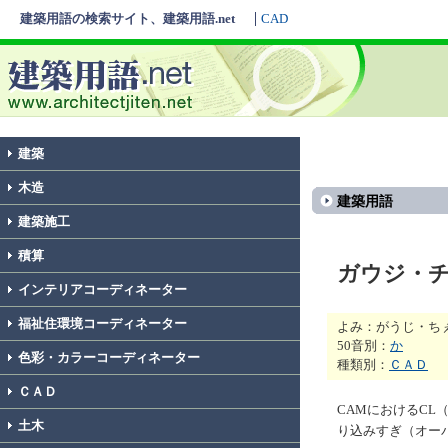
建築用語の検索サイト、建築用語.net
CAD
建築
木造
建築用語
建築施工
積算
ガウジ・
インテリアコーディネーター
福祉住環境コーディネーター
よみ：がうじ・ち
50音別：
か
色彩・カラーコーディネーター
種類別：
ＣＡＤ
ＣＡＤ
CAMにおけるCL
土木
り込みすぎ（オー