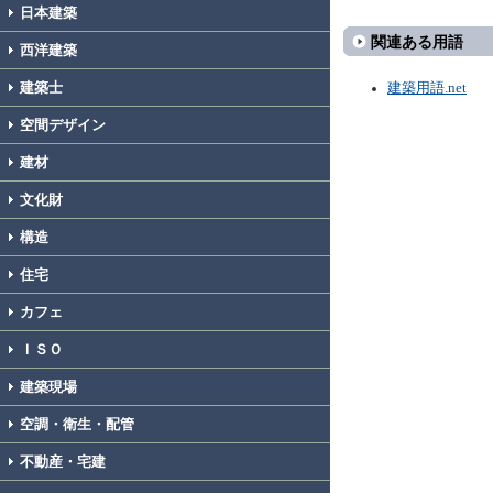
日本建築
関連ある用語
西洋建築
建築士
建築用語.net
空間デザイン
建材
文化財
構造
住宅
カフェ
ＩＳＯ
建築現場
空調・衛生・配管
不動産・宅建