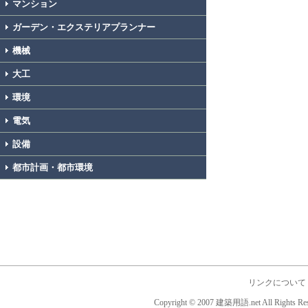
マンション
ガーデン・エクステリアプランナー
機械
大工
環境
電気
設備
都市計画・都市環境
リンクについて
Copyright © 2007 建築用語.net All Rights Res