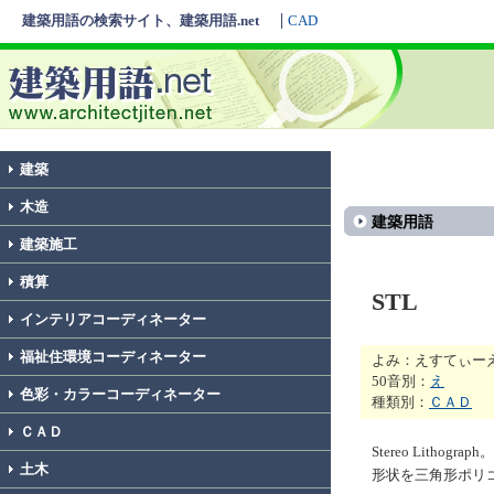
建築用語の検索サイト、建築用語.net
CAD
建築
木造
建築用語
建築施工
積算
STL
インテリアコーディネーター
福祉住環境コーディネーター
よみ：えすてぃー
50音別：
え
色彩・カラーコーディネーター
種類別：
ＣＡＤ
ＣＡＤ
Stereo Lith
土木
形状を三角形ポリ