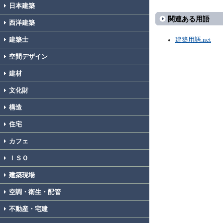
日本建築
関連ある用語
西洋建築
建築士
建築用語.net
空間デザイン
建材
文化財
構造
住宅
カフェ
ＩＳＯ
建築現場
空調・衛生・配管
不動産・宅建