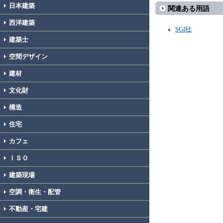
日本建築
関連ある用語
西洋建築
SGI社
建築士
空間デザイン
建材
文化財
構造
住宅
カフェ
ＩＳＯ
建築現場
空調・衛生・配管
不動産・宅建