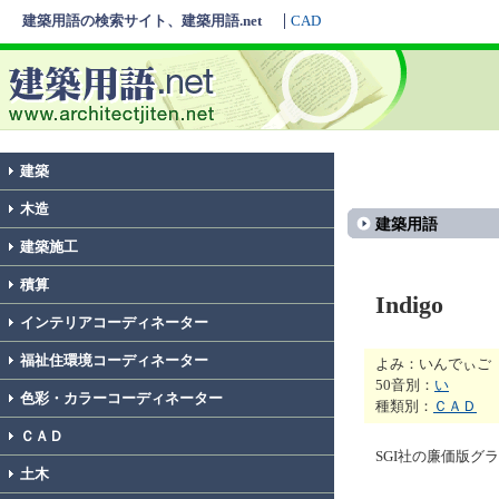
建築用語の検索サイト、建築用語.net
CAD
建築
木造
建築用語
建築施工
積算
Indigo
インテリアコーディネーター
福祉住環境コーディネーター
よみ：いんでぃご
50音別：
い
色彩・カラーコーディネーター
種類別：
ＣＡＤ
ＣＡＤ
SGI社の廉価版
土木