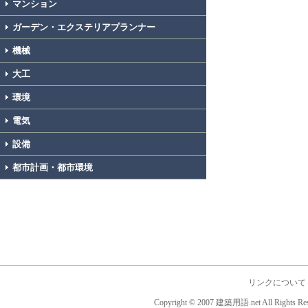
マンション
ガーデン・エクステリアプランナー
機械
大工
環境
電気
設備
都市計画・都市環境
リンクについて
Copyright © 2007 建築用語.net All Rights Res