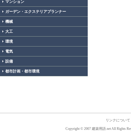
マンション
ガーデン・エクステリアプランナー
機械
大工
環境
電気
設備
都市計画・都市環境
リンクについて
Copyright © 2007 建築用語.net All Rights Res