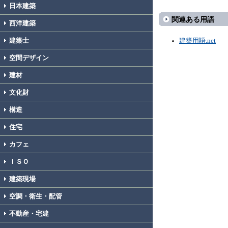
日本建築
関連ある用語
西洋建築
建築士
建築用語.net
空間デザイン
建材
文化財
構造
住宅
カフェ
ＩＳＯ
建築現場
空調・衛生・配管
不動産・宅建