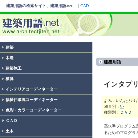
建築用語の検索サイト、建築用語.net
CAD
建築
木造
建築用語
建築施工
積算
インタプ
インテリアコーディネーター
福祉住環境コーディネーター
よみ：いんたぷり
50音別：
い
色彩・カラーコーディネーター
種類別：
ＣＡＤ
ＣＡＤ
高水準プログラム
土木
るためのプログラ