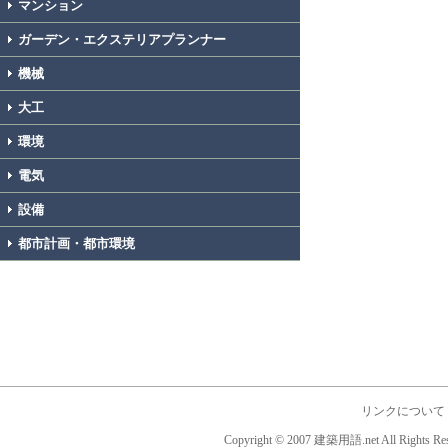
マンション
ガーデン・エクステリアプランナー
機械
大工
環境
電気
設備
都市計画・都市環境
リンクについて
Copyright © 2007 建築用語.net All Rights Res