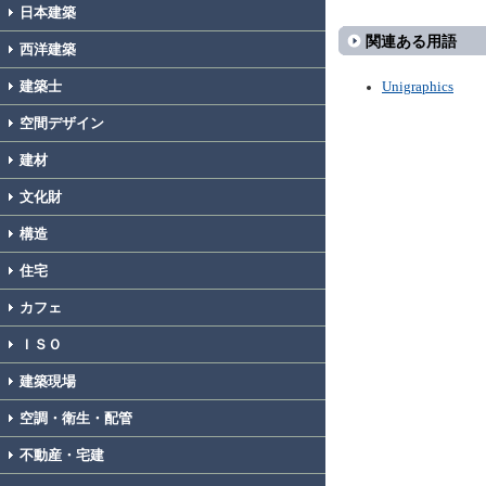
日本建築
関連ある用語
西洋建築
建築士
Unigraphics
空間デザイン
建材
文化財
構造
住宅
カフェ
ＩＳＯ
建築現場
空調・衛生・配管
不動産・宅建