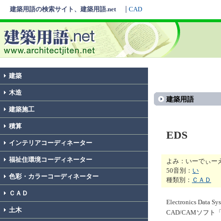
建築用語の検索サイト、建築用語.net
CAD
建築
木造
建築用語
建築施工
積算
EDS
インテリアコーディネーター
福祉住環境コーディネーター
よみ：いーでぃー
50音別：
い
色彩・カラーコーディネーター
種類別：
ＣＡＤ
ＣＡＤ
Electronics 
土木
CAD/CAMソフト「