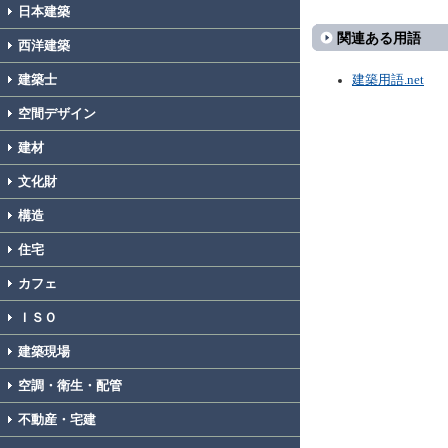
日本建築
関連ある用語
西洋建築
建築士
建築用語.net
空間デザイン
建材
文化財
構造
住宅
カフェ
ＩＳＯ
建築現場
空調・衛生・配管
不動産・宅建