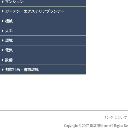
マンション
ガーデン・エクステリアプランナー
機械
大工
環境
電気
設備
都市計画・都市環境
リンクについて
Copyright © 2007 建築用語.net All Rights Res