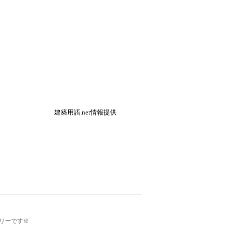
建築用語.net情報提供
リーです※