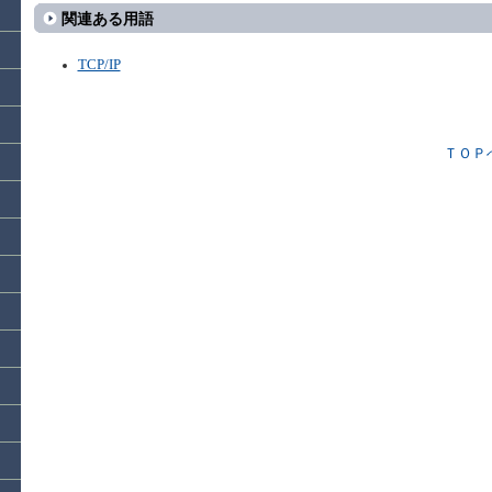
関連ある用語
TCP/IP
ＴＯＰ