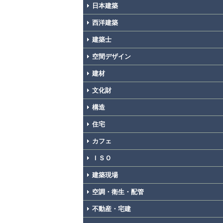
日本建築
西洋建築
建築士
空間デザイン
建材
文化財
構造
住宅
カフェ
ＩＳＯ
建築現場
空調・衛生・配管
不動産・宅建