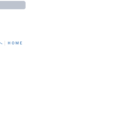
へ
│
ＨＯＭＥ