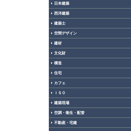
日本建築
西洋建築
建築士
空間デザイン
建材
文化財
構造
住宅
カフェ
ＩＳＯ
建築現場
空調・衛生・配管
不動産・宅建