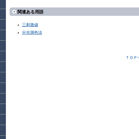
関連ある用語
三刺激値
分光測色法
ＴＯＰ