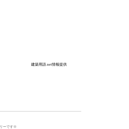
建築用語.net情報提供
リーです※