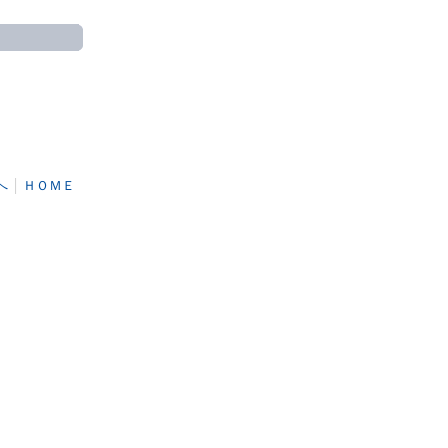
へ
│
ＨＯＭＥ