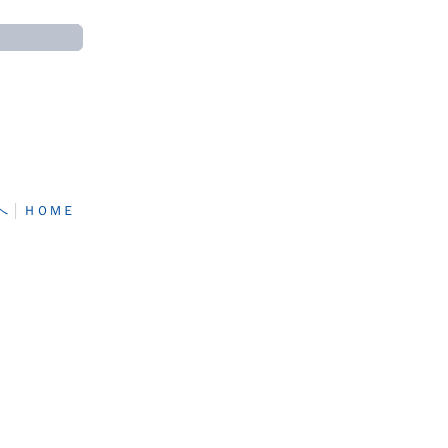
へ
│
ＨＯＭＥ