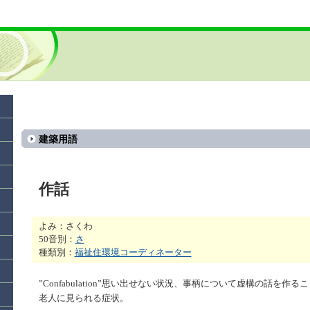
建築用語
作話
よみ：さくわ
50音別：
さ
種類別：
福祉住環境コーディネーター
”Confabulation”思い出せない状況、事柄について虚構の話を作る
老人に見られる症状。