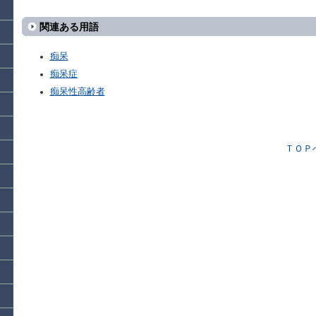
関連ある用語
痴呆
痴呆症
痴呆性高齢者
ＴＯＰ