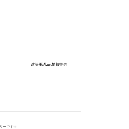
建築用語.net情報提供
リーです※