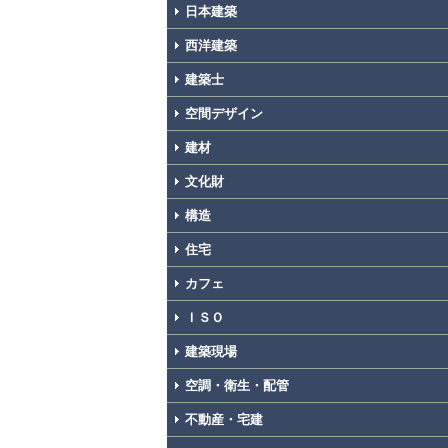
日本建築
西洋建築
建築士
空間デザイン
建材
文化財
構造
住宅
カフェ
ＩＳＯ
建築現場
空調・衛生・配管
不動産・宅建