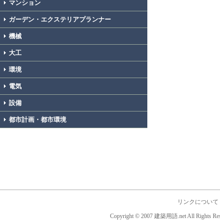
マンション
ガーデン・エクステリアプランナー
機械
大工
環境
電気
設備
都市計画・都市環境
リンクについて
Copyright © 2007 建築用語.net All Rights Res