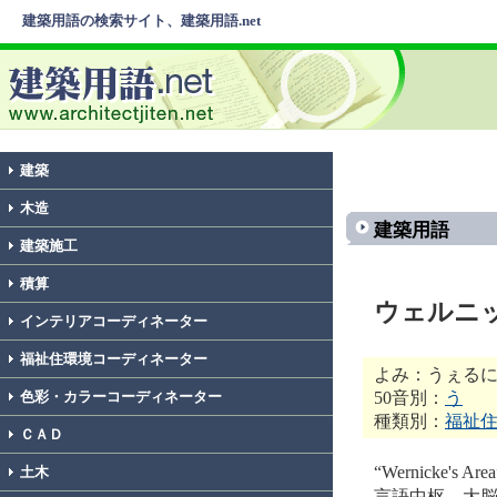
建築用語の検索サイト、建築用語.net
建築
木造
建築用語
建築施工
積算
ウェルニ
インテリアコーディネーター
福祉住環境コーディネーター
よみ：うぇる
50音別：
う
色彩・カラーコーディネーター
種類別：
福祉
ＣＡＤ
“Wernicke
土木
言語中枢。大脳