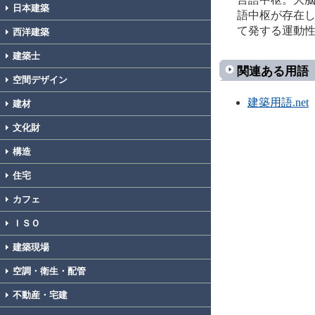
日本建築
語中枢が存在
て発する運動
西洋建築
建築士
関連ある用語
空間デザイン
建築用語.net
建材
文化財
構造
住宅
カフェ
ＩＳＯ
建築現場
空調・衛生・配管
不動産・宅建