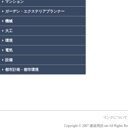
マンション
ガーデン・エクステリアプランナー
機械
大工
環境
電気
設備
都市計画・都市環境
リンクについて
Copyright © 2007 建築用語.net All Rights Res