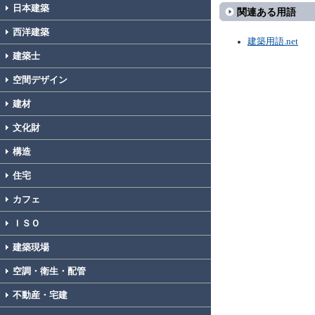
日本建築
関連ある用語
西洋建築
建築用語.net
建築士
空間デザイン
建材
文化財
構造
住宅
カフェ
ＩＳＯ
建築現場
空調・衛生・配管
不動産・宅建