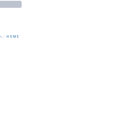
へ
│
ＨＯＭＥ