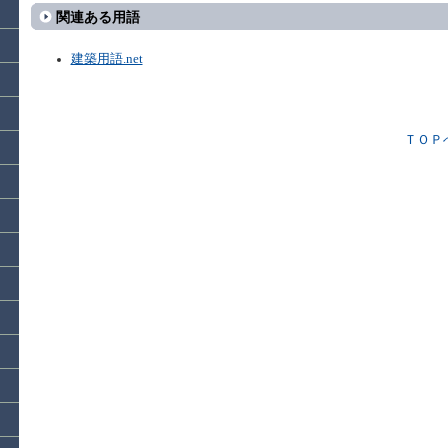
関連ある用語
建築用語.net
ＴＯＰ