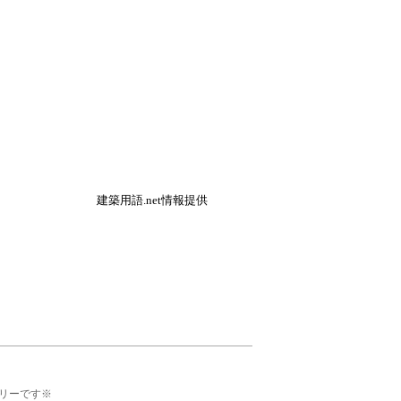
建築用語.net情報提供
リーです※