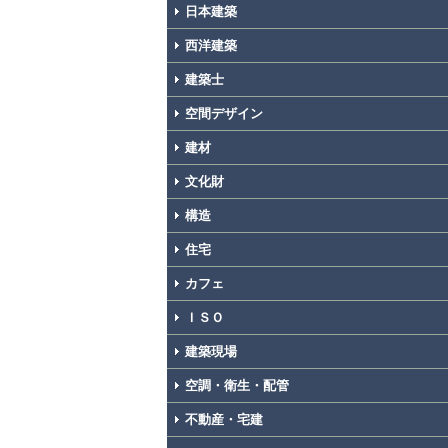
日本建築
西洋建築
建築士
空間デザイン
建材
文化財
構造
住宅
カフェ
ＩＳＯ
建築現場
空調・衛生・配管
不動産・宅建