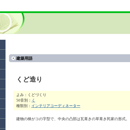
建築用語
くど造り
よみ：くどづくり
50音別：
く
種類別：
インテリアコーディネーター
建物の棟がコの字型で、中央の凸部は瓦葺きの草葺き民家の形式。