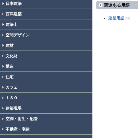
日本建築
関連ある用語
西洋建築
建築用語.net
建築士
空間デザイン
建材
文化財
構造
住宅
カフェ
ＩＳＯ
建築現場
空調・衛生・配管
不動産・宅建