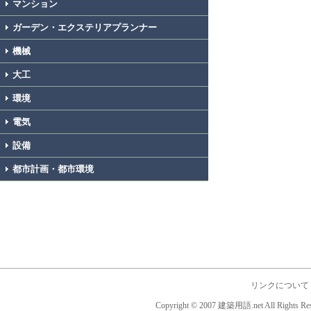
マンション
ガーデン・エクステリアプランナー
機械
大工
環境
電気
設備
都市計画・都市環境
リンクについて
Copyright © 2007 建築用語.net All Rights Res