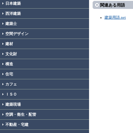
日本建築
関連ある用語
西洋建築
建築用語.net
建築士
空間デザイン
建材
文化財
構造
住宅
カフェ
ＩＳＯ
建築現場
空調・衛生・配管
不動産・宅建