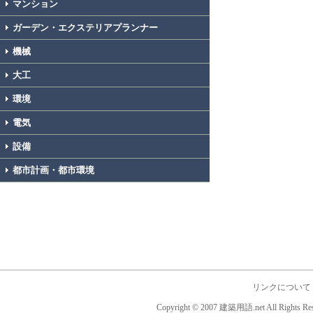
マンション
ガーデン・エクステリアプランナー
機械
大工
環境
電気
設備
都市計画・都市環境
リンクについて
Copyright © 2007 建築用語.net All Rights Res