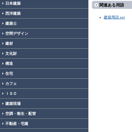
日本建築
関連ある用語
西洋建築
建築用語.net
建築士
空間デザイン
建材
文化財
構造
住宅
カフェ
ＩＳＯ
建築現場
空調・衛生・配管
不動産・宅建