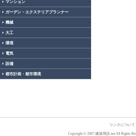
マンション
ガーデン・エクステリアプランナー
機械
大工
環境
電気
設備
都市計画・都市環境
リンクについて
Copyright © 2007 建築用語.net All Rights Res