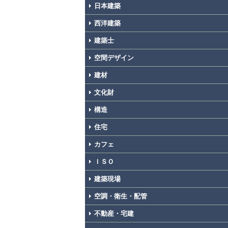
日本建築
西洋建築
建築士
空間デザイン
建材
文化財
構造
住宅
カフェ
ＩＳＯ
建築現場
空調・衛生・配管
不動産・宅建