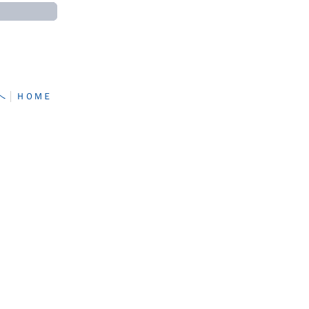
へ
│
ＨＯＭＥ