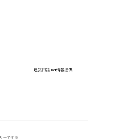
建築用語.net情報提供
リーです※