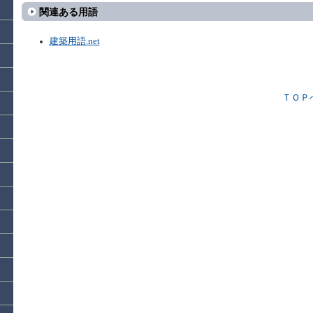
関連ある用語
建築用語.net
ＴＯＰ