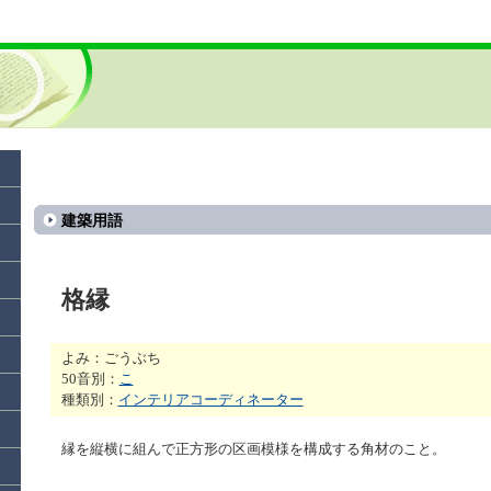
建築用語
格縁
よみ：ごうぶち
50音別：
こ
種類別：
インテリアコーディネーター
縁を縦横に組んで正方形の区画模様を構成する角材のこと。